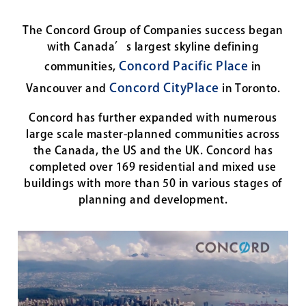
The Concord Group of Companies success began
社区项目
with Canada’s largest skyline defining
Concord Pacific Place
communities,
in
住宅
Concord CityPlace
Vancouver and
in Toronto.
商业地产
Concord has further expanded with numerous
large scale master-planned communities across
协平世博的优势
the Canada, the US and the UK. Concord has
completed over 169 residential and mixed use
新闻中心
buildings with more than 50 in various stages of
planning and development.
公司简介
arrow_drop_down
顾客服务
arrow_drop_down
联系我们