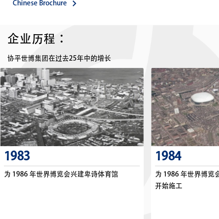
keyboard_arrow_right
Chinese Brochure
企业历程：
协平世博集团在过去25年中的增长
1983
1984
为 1986 年世界博览会兴建卑诗体育馆
为 1986 年世界博
开始施工